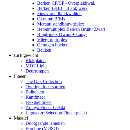
Berken CP/CP - Overplakkwal.
Berken B/BB - Blank werk
Fins vuren ll/lll kwaliteit
Okoume B/BB
Meranti standbouwtriplex
Betonmultiplex Berken Bruin+Zwart
Buigtriplex Dwars + Langs
Vliegtruigtriplex
Gebogen hoeken
Beuken
Lichtgewicht
Blokplaten
MDF Light
Deurrompen
Fineer
The Oak Collection
Overige fineersoorten
Balkeiken
Kantfineer
Flexibel fineer
Aranya Fineer Gelakt
Lignacore Selection Fineer gelakt
Massief
Doorgaande lamellen
Bamboe (MOSO)