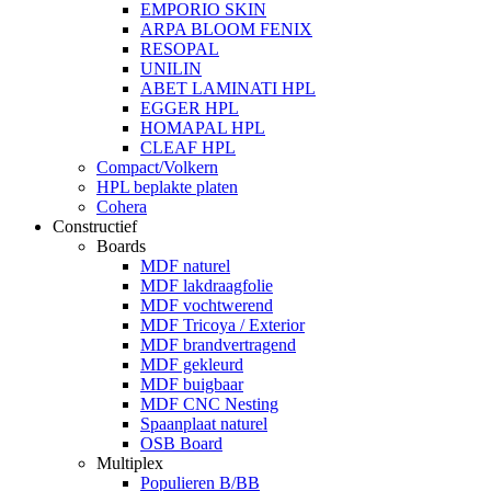
EMPORIO SKIN
ARPA BLOOM FENIX
RESOPAL
UNILIN
ABET LAMINATI HPL
EGGER HPL
HOMAPAL HPL
CLEAF HPL
Compact/Volkern
HPL beplakte platen
Cohera
Constructief
Boards
MDF naturel
MDF lakdraagfolie
MDF vochtwerend
MDF Tricoya / Exterior
MDF brandvertragend
MDF gekleurd
MDF buigbaar
MDF CNC Nesting
Spaanplaat naturel
OSB Board
Multiplex
Populieren B/BB