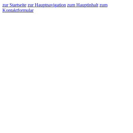
zur Startseite
zur Hauptnavigation
zum Hauptinhalt
zum
Kontaktformular