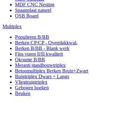
MDF CNC Nesting
Spaanplaat naturel
OSB Board
Multiplex
Populieren B/BB
Berken CP/CP - Overplakkwal.
Berken B/BB - Blank werk
Fins vuren ll/lll kwaliteit
Okoume B/BB
Meranti standbouwtriplex
Betonmultiplex Berken Bruin+Zwart
Buigtriplex Dwars + Langs
Vliegtruigtriplex
Gebogen hoeken
Beuken