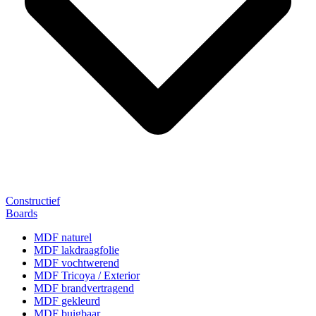
Constructief
Boards
MDF naturel
MDF lakdraagfolie
MDF vochtwerend
MDF Tricoya / Exterior
MDF brandvertragend
MDF gekleurd
MDF buigbaar