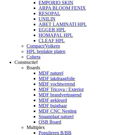
EMPORIO SKIN
ARPA BLOOM FENIX
RESOPAL
UNILIN
ABET LAMINATI HPL
EGGER HPL
HOMAPAL HPL
CLEAF HPL
Compact/Volkern
HPL beplakte platen
Cohera
Constructief
Boards
MDF naturel
MDF lakdraagfolie
MDF vochtwerend
MDF Tricoya / Exterior
MDF brandvertragend
MDF gekleurd
MDF buigbaar
MDF CNC Nesting
Spaanplaat naturel
OSB Board
Multiplex
Populieren B/BB