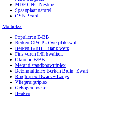
MDF CNC Nesting
Spaanplaat naturel
OSB Board
Multiplex
Populieren B/BB
Berken CP/CP - Overplakkwal.
Berken B/BB - Blank werk
Fins vuren ll/lll kwaliteit
Okoume B/BB
Meranti standbouwtriplex
Betonmultiplex Berken Bruin+Zwart
Buigtriplex Dwars + Langs
Vliegtruigtriplex
Gebogen hoeken
Beuken