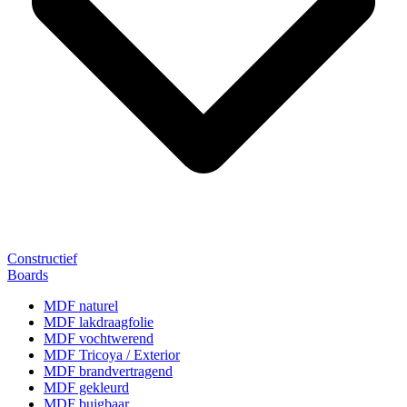
Constructief
Boards
MDF naturel
MDF lakdraagfolie
MDF vochtwerend
MDF Tricoya / Exterior
MDF brandvertragend
MDF gekleurd
MDF buigbaar