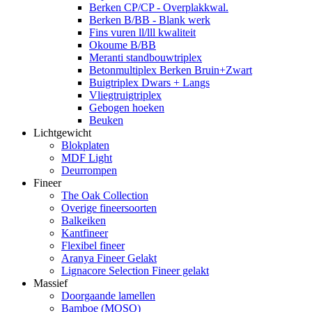
Berken CP/CP - Overplakkwal.
Berken B/BB - Blank werk
Fins vuren ll/lll kwaliteit
Okoume B/BB
Meranti standbouwtriplex
Betonmultiplex Berken Bruin+Zwart
Buigtriplex Dwars + Langs
Vliegtruigtriplex
Gebogen hoeken
Beuken
Lichtgewicht
Blokplaten
MDF Light
Deurrompen
Fineer
The Oak Collection
Overige fineersoorten
Balkeiken
Kantfineer
Flexibel fineer
Aranya Fineer Gelakt
Lignacore Selection Fineer gelakt
Massief
Doorgaande lamellen
Bamboe (MOSO)