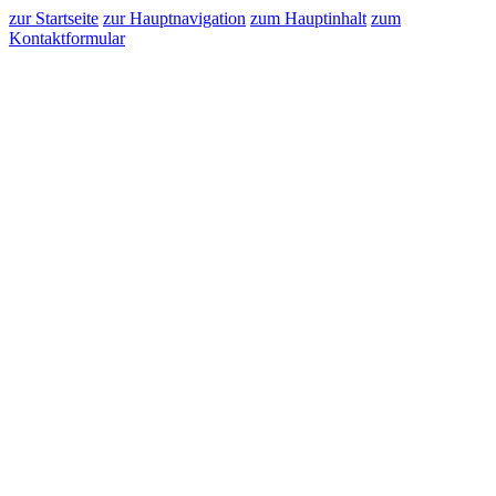
zur Startseite
zur Hauptnavigation
zum Hauptinhalt
zum
Kontaktformular