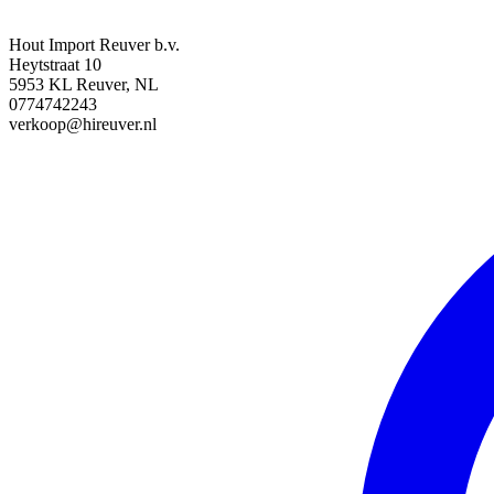
Hout Import Reuver b.v.
Heytstraat 10
5953 KL Reuver, NL
0774742243
verkoop@hireuver.nl