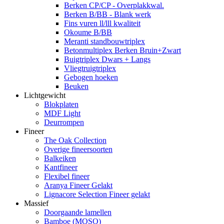
Berken CP/CP - Overplakkwal.
Berken B/BB - Blank werk
Fins vuren ll/lll kwaliteit
Okoume B/BB
Meranti standbouwtriplex
Betonmultiplex Berken Bruin+Zwart
Buigtriplex Dwars + Langs
Vliegtruigtriplex
Gebogen hoeken
Beuken
Lichtgewicht
Blokplaten
MDF Light
Deurrompen
Fineer
The Oak Collection
Overige fineersoorten
Balkeiken
Kantfineer
Flexibel fineer
Aranya Fineer Gelakt
Lignacore Selection Fineer gelakt
Massief
Doorgaande lamellen
Bamboe (MOSO)