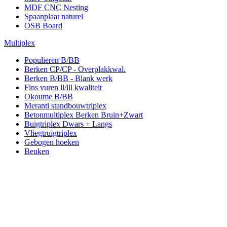
MDF CNC Nesting
Spaanplaat naturel
OSB Board
Multiplex
Populieren B/BB
Berken CP/CP - Overplakkwal.
Berken B/BB - Blank werk
Fins vuren ll/lll kwaliteit
Okoume B/BB
Meranti standbouwtriplex
Betonmultiplex Berken Bruin+Zwart
Buigtriplex Dwars + Langs
Vliegtruigtriplex
Gebogen hoeken
Beuken