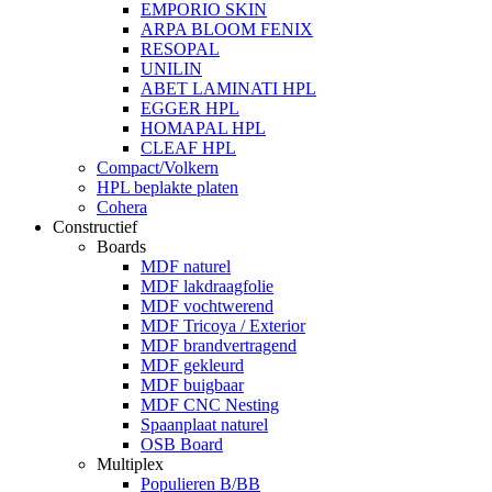
EMPORIO SKIN
ARPA BLOOM FENIX
RESOPAL
UNILIN
ABET LAMINATI HPL
EGGER HPL
HOMAPAL HPL
CLEAF HPL
Compact/Volkern
HPL beplakte platen
Cohera
Constructief
Boards
MDF naturel
MDF lakdraagfolie
MDF vochtwerend
MDF Tricoya / Exterior
MDF brandvertragend
MDF gekleurd
MDF buigbaar
MDF CNC Nesting
Spaanplaat naturel
OSB Board
Multiplex
Populieren B/BB