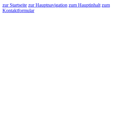
zur Startseite
zur Hauptnavigation
zum Hauptinhalt
zum
Kontaktformular