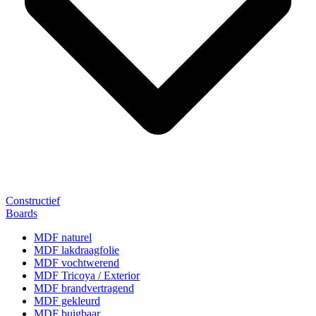
Constructief
Boards
MDF naturel
MDF lakdraagfolie
MDF vochtwerend
MDF Tricoya / Exterior
MDF brandvertragend
MDF gekleurd
MDF buigbaar