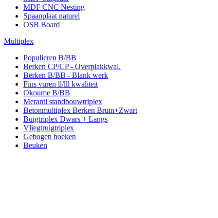
MDF CNC Nesting
Spaanplaat naturel
OSB Board
Multiplex
Populieren B/BB
Berken CP/CP - Overplakkwal.
Berken B/BB - Blank werk
Fins vuren ll/lll kwaliteit
Okoume B/BB
Meranti standbouwtriplex
Betonmultiplex Berken Bruin+Zwart
Buigtriplex Dwars + Langs
Vliegtruigtriplex
Gebogen hoeken
Beuken