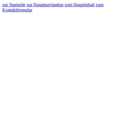
zur Startseite
zur Hauptnavigation
zum Hauptinhalt
zum
Kontaktformular