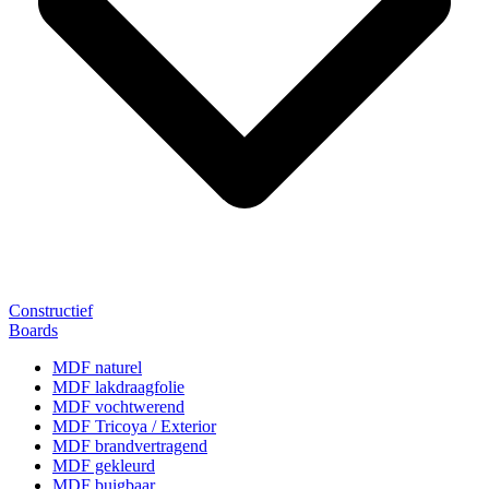
Constructief
Boards
MDF naturel
MDF lakdraagfolie
MDF vochtwerend
MDF Tricoya / Exterior
MDF brandvertragend
MDF gekleurd
MDF buigbaar