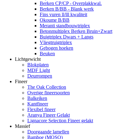
Berken CP/CP - Overplakkwal.
Berken B/BB - Blank werk
Fins vuren ll/lll kwaliteit
Okoume B/BB
Meranti standbouwtriplex
Betonmultiplex Berken Bruin+Zwart
Buigtriplex Dwars + Langs
Vliegtruigtriplex
Gebogen hoeken
Beuken
Lichtgewicht
Blokplaten
MDF Light
Deurrompen
Fineer
The Oak Collection
Overige fineersoorten
Balkeiken
Kantfineer
Flexibel fineer
Aranya Fineer Gelakt
Lignacore Selection Fineer gelakt
Massief
Doorgaande lamellen
Bamboe (MOSO)