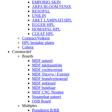
EMPORIO SKIN
ARPA BLOOM FENIX
RESOPAL
UNILIN
ABET LAMINATI HPL
EGGER HPL
HOMAPAL HPL
CLEAF HPL
Compact/Volkern
HPL beplakte platen
Cohera
Constructief
Boards
MDF naturel
MDF lakdraagfolie
MDF vochtwerend
MDF Tricoya / Exterior
MDF brandvertragend
MDF gekleurd
MDF buigbaar
MDF CNC Nesting
Spaanplaat naturel
OSB Board
Multiplex
Populieren B/BB