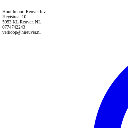
Hout Import Reuver b.v.
Heytstraat 10
5953 KL Reuver, NL
0774742243
verkoop@hireuver.nl