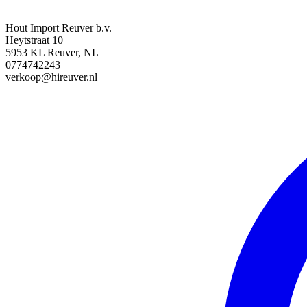
Hout Import Reuver b.v.
Heytstraat 10
5953 KL Reuver, NL
0774742243
verkoop@hireuver.nl