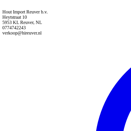
Hout Import Reuver b.v.
Heytstraat 10
5953 KL Reuver, NL
0774742243
verkoop@hireuver.nl