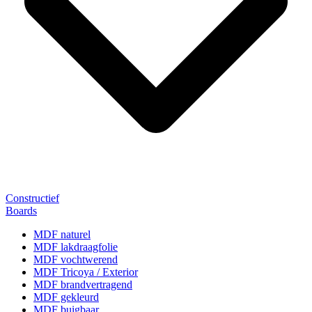
Constructief
Boards
MDF naturel
MDF lakdraagfolie
MDF vochtwerend
MDF Tricoya / Exterior
MDF brandvertragend
MDF gekleurd
MDF buigbaar