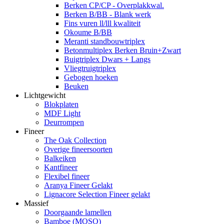
Berken CP/CP - Overplakkwal.
Berken B/BB - Blank werk
Fins vuren ll/lll kwaliteit
Okoume B/BB
Meranti standbouwtriplex
Betonmultiplex Berken Bruin+Zwart
Buigtriplex Dwars + Langs
Vliegtruigtriplex
Gebogen hoeken
Beuken
Lichtgewicht
Blokplaten
MDF Light
Deurrompen
Fineer
The Oak Collection
Overige fineersoorten
Balkeiken
Kantfineer
Flexibel fineer
Aranya Fineer Gelakt
Lignacore Selection Fineer gelakt
Massief
Doorgaande lamellen
Bamboe (MOSO)