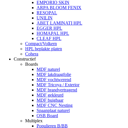
EMPORIO SKIN
ARPA BLOOM FENIX
RESOPAL
UNILIN
ABET LAMINATI HPL
EGGER HPL
HOMAPAL HPL
CLEAF HPL
Compact/Volkern
HPL beplakte platen
Cohera
Constructief
Boards
MDF naturel
MDF lakdraagfolie
MDF vochtwerend
MDF Tricoya / Exterior
MDF brandvertragend
MDF gekleurd
MDF buigbaar
MDF CNC Nesting
Spaanplaat naturel
OSB Board
Multiplex
Populieren B/BB