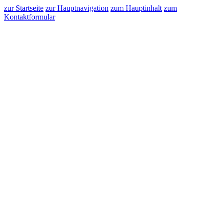
zur Startseite
zur Hauptnavigation
zum Hauptinhalt
zum
Kontaktformular