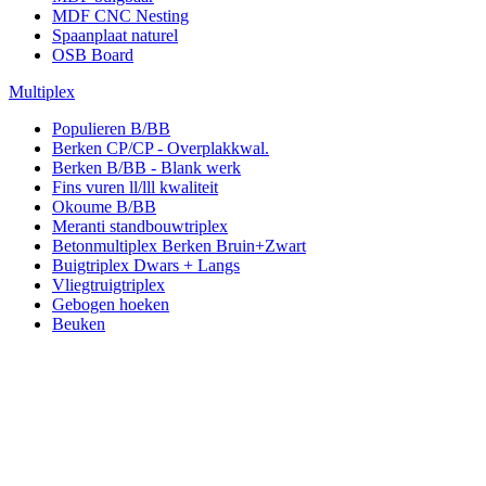
MDF CNC Nesting
Spaanplaat naturel
OSB Board
Multiplex
Populieren B/BB
Berken CP/CP - Overplakkwal.
Berken B/BB - Blank werk
Fins vuren ll/lll kwaliteit
Okoume B/BB
Meranti standbouwtriplex
Betonmultiplex Berken Bruin+Zwart
Buigtriplex Dwars + Langs
Vliegtruigtriplex
Gebogen hoeken
Beuken