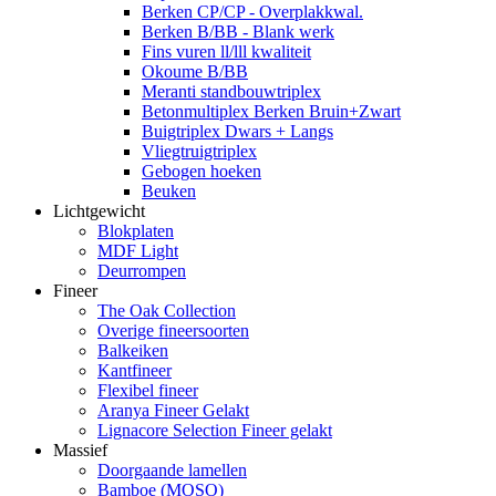
Berken CP/CP - Overplakkwal.
Berken B/BB - Blank werk
Fins vuren ll/lll kwaliteit
Okoume B/BB
Meranti standbouwtriplex
Betonmultiplex Berken Bruin+Zwart
Buigtriplex Dwars + Langs
Vliegtruigtriplex
Gebogen hoeken
Beuken
Lichtgewicht
Blokplaten
MDF Light
Deurrompen
Fineer
The Oak Collection
Overige fineersoorten
Balkeiken
Kantfineer
Flexibel fineer
Aranya Fineer Gelakt
Lignacore Selection Fineer gelakt
Massief
Doorgaande lamellen
Bamboe (MOSO)