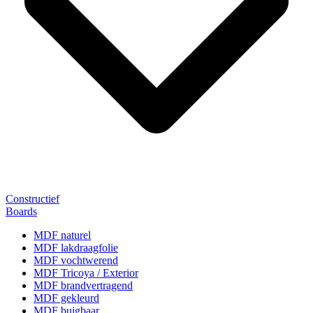
Constructief
Boards
MDF naturel
MDF lakdraagfolie
MDF vochtwerend
MDF Tricoya / Exterior
MDF brandvertragend
MDF gekleurd
MDF buigbaar