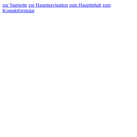
zur Startseite
zur Hauptnavigation
zum Hauptinhalt
zum
Kontaktformular