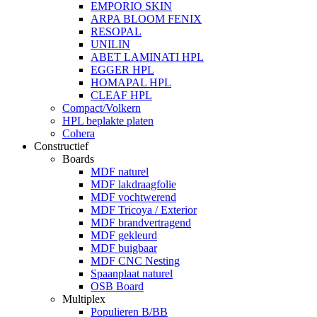
EMPORIO SKIN
ARPA BLOOM FENIX
RESOPAL
UNILIN
ABET LAMINATI HPL
EGGER HPL
HOMAPAL HPL
CLEAF HPL
Compact/Volkern
HPL beplakte platen
Cohera
Constructief
Boards
MDF naturel
MDF lakdraagfolie
MDF vochtwerend
MDF Tricoya / Exterior
MDF brandvertragend
MDF gekleurd
MDF buigbaar
MDF CNC Nesting
Spaanplaat naturel
OSB Board
Multiplex
Populieren B/BB