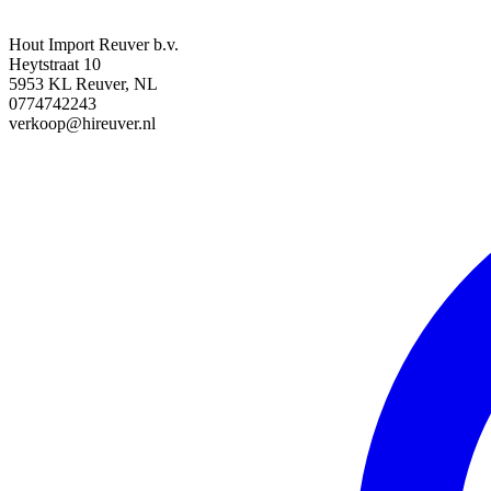
Hout Import Reuver b.v.
Heytstraat 10
5953 KL Reuver, NL
0774742243
verkoop@hireuver.nl