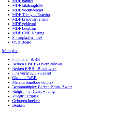
MDF naturel
MDF lakdraagfolie
MDF vochtwerend
MDF Tricoya / Exterior
MDF brandvertragend
MDF gekleurd
MDF buigbaar
MDF CNC Nesting
Spaanplaat naturel
OSB Board
Multiplex
Populieren B/BB
Berken CP/CP - Overplakkwal.
Berken B/BB - Blank werk
Fins vuren ll/lll kwaliteit
Okoume B/BB
Meranti standbouwtriplex
Betonmultiplex Berken Bruin+Zwart
Buigtriplex Dwars + Langs
Vliegtruigtriplex
Gebogen hoeken
Beuken