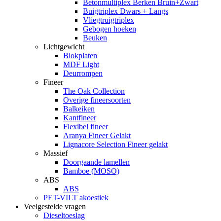
Betonmultiplex Berken Bruin+Zwart
Buigtriplex Dwars + Langs
Vliegtruigtriplex
Gebogen hoeken
Beuken
Lichtgewicht
Blokplaten
MDF Light
Deurrompen
Fineer
The Oak Collection
Overige fineersoorten
Balkeiken
Kantfineer
Flexibel fineer
Aranya Fineer Gelakt
Lignacore Selection Fineer gelakt
Massief
Doorgaande lamellen
Bamboe (MOSO)
ABS
ABS
PET-VILT akoestiek
Veelgestelde vragen
Dieseltoeslag