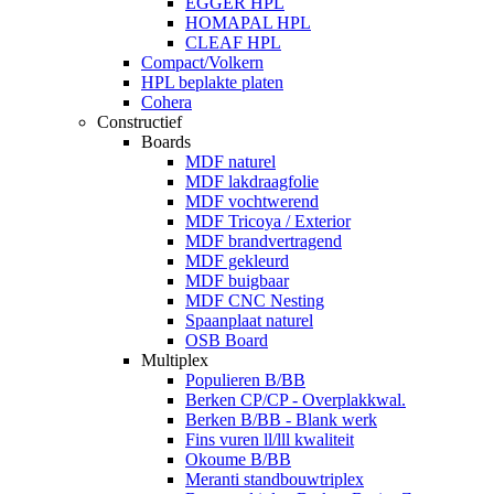
EGGER HPL
HOMAPAL HPL
CLEAF HPL
Compact/Volkern
HPL beplakte platen
Cohera
Constructief
Boards
MDF naturel
MDF lakdraagfolie
MDF vochtwerend
MDF Tricoya / Exterior
MDF brandvertragend
MDF gekleurd
MDF buigbaar
MDF CNC Nesting
Spaanplaat naturel
OSB Board
Multiplex
Populieren B/BB
Berken CP/CP - Overplakkwal.
Berken B/BB - Blank werk
Fins vuren ll/lll kwaliteit
Okoume B/BB
Meranti standbouwtriplex