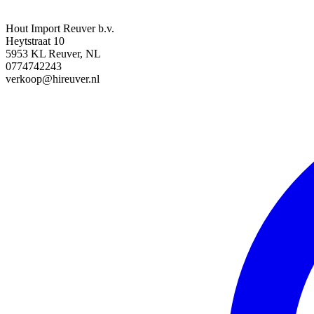
Hout Import Reuver b.v.
Heytstraat 10
5953 KL Reuver, NL
0774742243
verkoop@hireuver.nl