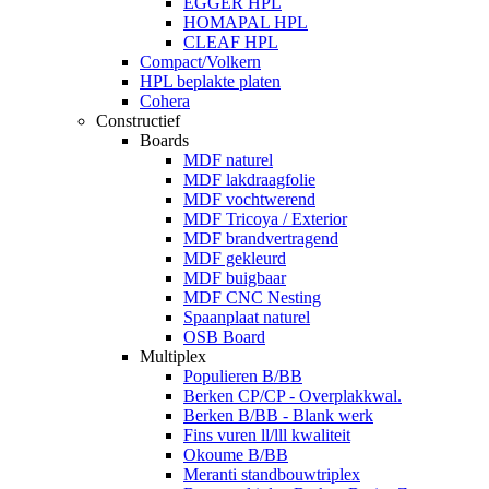
EGGER HPL
HOMAPAL HPL
CLEAF HPL
Compact/Volkern
HPL beplakte platen
Cohera
Constructief
Boards
MDF naturel
MDF lakdraagfolie
MDF vochtwerend
MDF Tricoya / Exterior
MDF brandvertragend
MDF gekleurd
MDF buigbaar
MDF CNC Nesting
Spaanplaat naturel
OSB Board
Multiplex
Populieren B/BB
Berken CP/CP - Overplakkwal.
Berken B/BB - Blank werk
Fins vuren ll/lll kwaliteit
Okoume B/BB
Meranti standbouwtriplex