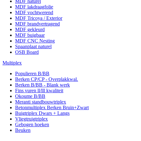
MDF naturel
MDF lakdraagfolie
MDF vochtwerend
MDF Tricoya / Exterior
MDF brandvertragend
MDF gekleurd
MDF buigbaar
MDF CNC Nesting
Spaanplaat naturel
OSB Board
Multiplex
Populieren B/BB
Berken CP/CP - Overplakkwal.
Berken B/BB - Blank werk
Fins vuren ll/lll kwaliteit
Okoume B/BB
Meranti standbouwtriplex
Betonmultiplex Berken Bruin+Zwart
Buigtriplex Dwars + Langs
Vliegtruigtriplex
Gebogen hoeken
Beuken