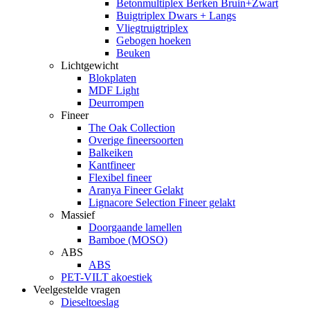
Betonmultiplex Berken Bruin+Zwart
Buigtriplex Dwars + Langs
Vliegtruigtriplex
Gebogen hoeken
Beuken
Lichtgewicht
Blokplaten
MDF Light
Deurrompen
Fineer
The Oak Collection
Overige fineersoorten
Balkeiken
Kantfineer
Flexibel fineer
Aranya Fineer Gelakt
Lignacore Selection Fineer gelakt
Massief
Doorgaande lamellen
Bamboe (MOSO)
ABS
ABS
PET-VILT akoestiek
Veelgestelde vragen
Dieseltoeslag