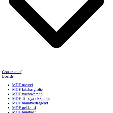
Constructief
Boards
MDF naturel
MDF lakdraagfolie
MDF vochtwerend
MDF Tricoya / Exterior
MDF brandvertragend
MDF gekleurd
MDF buigbaar