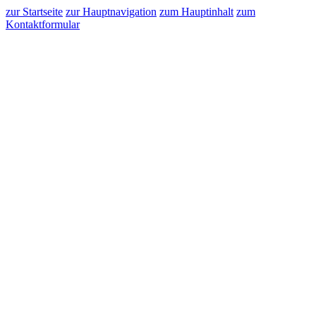
zur Startseite
zur Hauptnavigation
zum Hauptinhalt
zum
Kontaktformular