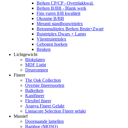
Berken CP/CP - Overplakkwal.
Berken B/BB - Blank werk
Fins vuren ll/lll kwaliteit
Okoume B/BB
Meranti standbouwtriplex
Betonmultiplex Berken Bruin+Zwart
Buigtriplex Dwars + Langs
Vliegtruigtriplex
Gebogen hoeken
Beuken
Lichtgewicht
Blokplaten
MDF Light
Deurrompen
Fineer
The Oak Collection
Overige fineersoorten
Balkeiken
Kantfineer
Flexibel fineer
Aranya Fineer Gelakt
Lignacore Selection Fineer gelakt
Massief
Doorgaande lamellen
Bamboe (MOSO)