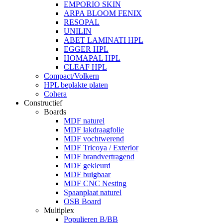
EMPORIO SKIN
ARPA BLOOM FENIX
RESOPAL
UNILIN
ABET LAMINATI HPL
EGGER HPL
HOMAPAL HPL
CLEAF HPL
Compact/Volkern
HPL beplakte platen
Cohera
Constructief
Boards
MDF naturel
MDF lakdraagfolie
MDF vochtwerend
MDF Tricoya / Exterior
MDF brandvertragend
MDF gekleurd
MDF buigbaar
MDF CNC Nesting
Spaanplaat naturel
OSB Board
Multiplex
Populieren B/BB