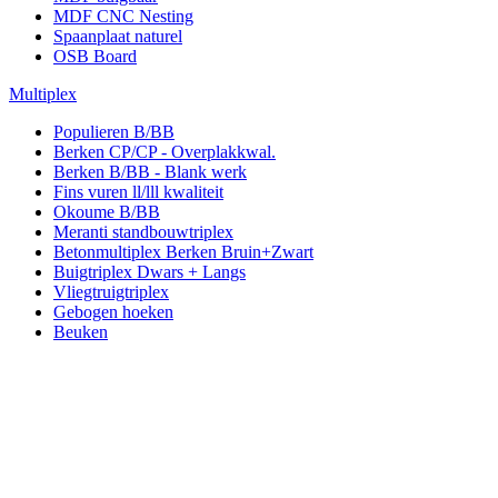
MDF CNC Nesting
Spaanplaat naturel
OSB Board
Multiplex
Populieren B/BB
Berken CP/CP - Overplakkwal.
Berken B/BB - Blank werk
Fins vuren ll/lll kwaliteit
Okoume B/BB
Meranti standbouwtriplex
Betonmultiplex Berken Bruin+Zwart
Buigtriplex Dwars + Langs
Vliegtruigtriplex
Gebogen hoeken
Beuken