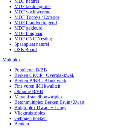
MDF naturel
MDF lakdraagfolie
MDF vochtwerend
MDF Tricoya / Exterior
MDF brandvertragend
MDF gekleurd
MDF buigbaar
MDF CNC Nesting
Spaanplaat naturel
OSB Board
Multiplex
Populieren B/BB
Berken CP/CP - Overplakkwal.
Berken B/BB - Blank werk
Fins vuren ll/lll kwaliteit
Okoume B/BB
Meranti standbouwtriplex
Betonmultiplex Berken Bruin+Zwart
Buigtriplex Dwars + Langs
Vliegtruigtriplex
Gebogen hoeken
Beuken