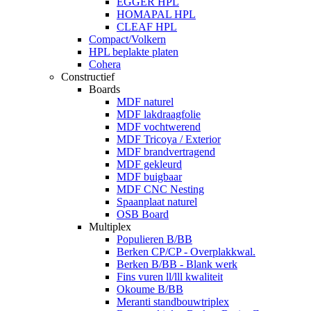
EGGER HPL
HOMAPAL HPL
CLEAF HPL
Compact/Volkern
HPL beplakte platen
Cohera
Constructief
Boards
MDF naturel
MDF lakdraagfolie
MDF vochtwerend
MDF Tricoya / Exterior
MDF brandvertragend
MDF gekleurd
MDF buigbaar
MDF CNC Nesting
Spaanplaat naturel
OSB Board
Multiplex
Populieren B/BB
Berken CP/CP - Overplakkwal.
Berken B/BB - Blank werk
Fins vuren ll/lll kwaliteit
Okoume B/BB
Meranti standbouwtriplex