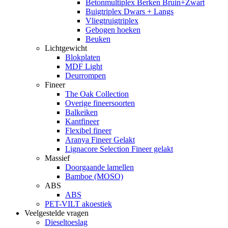
Betonmultiplex Berken Bruin+Zwart
Buigtriplex Dwars + Langs
Vliegtruigtriplex
Gebogen hoeken
Beuken
Lichtgewicht
Blokplaten
MDF Light
Deurrompen
Fineer
The Oak Collection
Overige fineersoorten
Balkeiken
Kantfineer
Flexibel fineer
Aranya Fineer Gelakt
Lignacore Selection Fineer gelakt
Massief
Doorgaande lamellen
Bamboe (MOSO)
ABS
ABS
PET-VILT akoestiek
Veelgestelde vragen
Dieseltoeslag