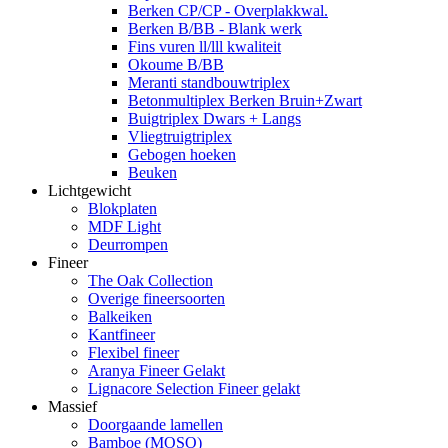
Berken CP/CP - Overplakkwal.
Berken B/BB - Blank werk
Fins vuren ll/lll kwaliteit
Okoume B/BB
Meranti standbouwtriplex
Betonmultiplex Berken Bruin+Zwart
Buigtriplex Dwars + Langs
Vliegtruigtriplex
Gebogen hoeken
Beuken
Lichtgewicht
Blokplaten
MDF Light
Deurrompen
Fineer
The Oak Collection
Overige fineersoorten
Balkeiken
Kantfineer
Flexibel fineer
Aranya Fineer Gelakt
Lignacore Selection Fineer gelakt
Massief
Doorgaande lamellen
Bamboe (MOSO)