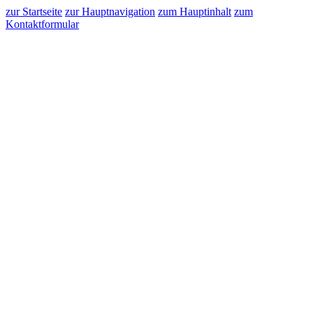
zur Startseite
zur Hauptnavigation
zum Hauptinhalt
zum
Kontaktformular