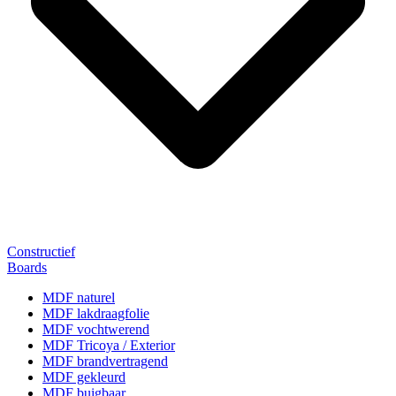
Constructief
Boards
MDF naturel
MDF lakdraagfolie
MDF vochtwerend
MDF Tricoya / Exterior
MDF brandvertragend
MDF gekleurd
MDF buigbaar