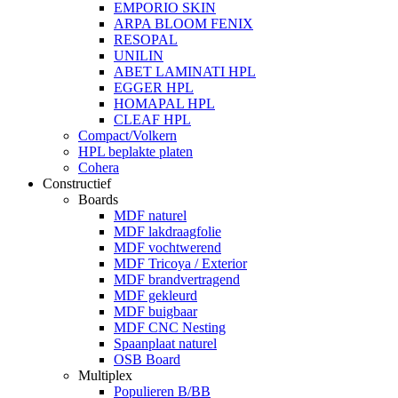
EMPORIO SKIN
ARPA BLOOM FENIX
RESOPAL
UNILIN
ABET LAMINATI HPL
EGGER HPL
HOMAPAL HPL
CLEAF HPL
Compact/Volkern
HPL beplakte platen
Cohera
Constructief
Boards
MDF naturel
MDF lakdraagfolie
MDF vochtwerend
MDF Tricoya / Exterior
MDF brandvertragend
MDF gekleurd
MDF buigbaar
MDF CNC Nesting
Spaanplaat naturel
OSB Board
Multiplex
Populieren B/BB