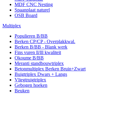
MDF CNC Nesting
Spaanplaat naturel
OSB Board
Multiplex
Populieren B/BB
Berken CP/CP - Overplakkwal.
Berken B/BB - Blank werk
Fins vuren ll/lll kwaliteit
Okoume B/BB
Meranti standbouwtriplex
Betonmultiplex Berken Bruin+Zwart
Buigtriplex Dwars + Langs
Vliegtruigtriplex
Gebogen hoeken
Beuken