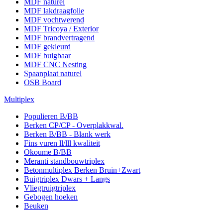
MDF naturel
MDF lakdraagfolie
MDF vochtwerend
MDF Tricoya / Exterior
MDF brandvertragend
MDF gekleurd
MDF buigbaar
MDF CNC Nesting
Spaanplaat naturel
OSB Board
Multiplex
Populieren B/BB
Berken CP/CP - Overplakkwal.
Berken B/BB - Blank werk
Fins vuren ll/lll kwaliteit
Okoume B/BB
Meranti standbouwtriplex
Betonmultiplex Berken Bruin+Zwart
Buigtriplex Dwars + Langs
Vliegtruigtriplex
Gebogen hoeken
Beuken