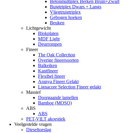
Betonmultiplex Berken Bruin+Zwart
Buigtriplex Dwars + Langs
Vliegtruigtriplex
Gebogen hoeken
Beuken
Lichtgewicht
Blokplaten
MDF Light
Deurrompen
Fineer
The Oak Collection
Overige fineersoorten
Balkeiken
Kantfineer
Flexibel fineer
Aranya Fineer Gelakt
Lignacore Selection Fineer gelakt
Massief
Doorgaande lamellen
Bamboe (MOSO)
ABS
ABS
PET-VILT akoestiek
Veelgestelde vragen
Dieseltoeslag