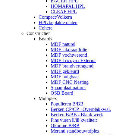
EGGER HPL
HOMAPAL HPL
CLEAF HPL
Compact/Volkern
HPL beplakte platen
Cohera
Constructief
Boards
MDF naturel
MDF lakdraagfolie
MDF vochtwerend
MDF Tricoya / Exterior
MDF brandvertragend
MDF gekleurd
MDF buigbaar
MDF CNC Nesting
Spaanplaat naturel
OSB Board
Multiplex
Populieren B/BB
Berken CP/CP - Overplakkwal.
Berken B/BB - Blank werk
Fins vuren ll/lll kwaliteit
Okoume B/BB
Meranti standbouwtriplex