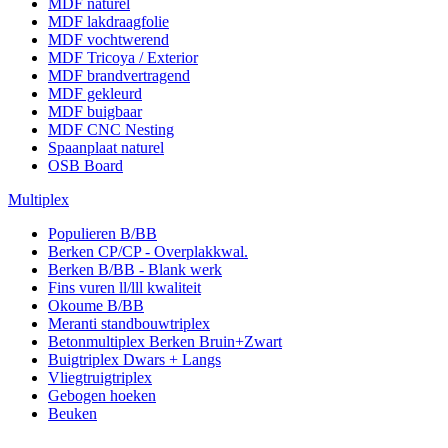
MDF naturel
MDF lakdraagfolie
MDF vochtwerend
MDF Tricoya / Exterior
MDF brandvertragend
MDF gekleurd
MDF buigbaar
MDF CNC Nesting
Spaanplaat naturel
OSB Board
Multiplex
Populieren B/BB
Berken CP/CP - Overplakkwal.
Berken B/BB - Blank werk
Fins vuren ll/lll kwaliteit
Okoume B/BB
Meranti standbouwtriplex
Betonmultiplex Berken Bruin+Zwart
Buigtriplex Dwars + Langs
Vliegtruigtriplex
Gebogen hoeken
Beuken