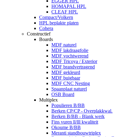
EGGER HPL
HOMAPAL HPL
CLEAF HPL
Compact/Volkern
HPL beplakte platen
Cohera
Constructief
Boards
MDF naturel
MDF lakdraagfolie
MDF vochtwerend
MDF Tricoya / Exterior
MDF brandvertragend
MDF gekleurd
MDF buigbaar
MDF CNC Nesting
Spaanplaat naturel
OSB Board
Multiplex
Populieren B/BB
Berken CP/CP - Overplakkwal.
Berken B/BB - Blank werk
Fins vuren ll/lll kwaliteit
Okoume B/BB
Meranti standbouwtriplex