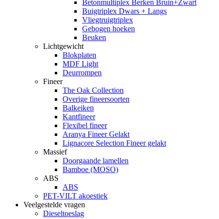
Betonmultiplex Berken Bruin+Zwart
Buigtriplex Dwars + Langs
Vliegtruigtriplex
Gebogen hoeken
Beuken
Lichtgewicht
Blokplaten
MDF Light
Deurrompen
Fineer
The Oak Collection
Overige fineersoorten
Balkeiken
Kantfineer
Flexibel fineer
Aranya Fineer Gelakt
Lignacore Selection Fineer gelakt
Massief
Doorgaande lamellen
Bamboe (MOSO)
ABS
ABS
PET-VILT akoestiek
Veelgestelde vragen
Dieseltoeslag