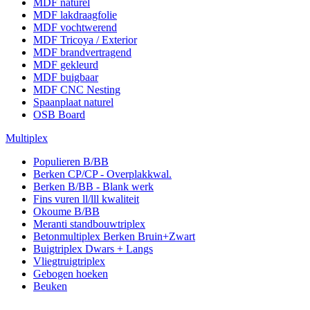
MDF naturel
MDF lakdraagfolie
MDF vochtwerend
MDF Tricoya / Exterior
MDF brandvertragend
MDF gekleurd
MDF buigbaar
MDF CNC Nesting
Spaanplaat naturel
OSB Board
Multiplex
Populieren B/BB
Berken CP/CP - Overplakkwal.
Berken B/BB - Blank werk
Fins vuren ll/lll kwaliteit
Okoume B/BB
Meranti standbouwtriplex
Betonmultiplex Berken Bruin+Zwart
Buigtriplex Dwars + Langs
Vliegtruigtriplex
Gebogen hoeken
Beuken