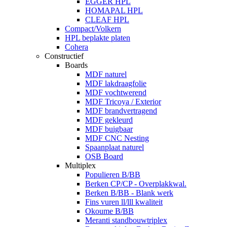
EGGER HPL
HOMAPAL HPL
CLEAF HPL
Compact/Volkern
HPL beplakte platen
Cohera
Constructief
Boards
MDF naturel
MDF lakdraagfolie
MDF vochtwerend
MDF Tricoya / Exterior
MDF brandvertragend
MDF gekleurd
MDF buigbaar
MDF CNC Nesting
Spaanplaat naturel
OSB Board
Multiplex
Populieren B/BB
Berken CP/CP - Overplakkwal.
Berken B/BB - Blank werk
Fins vuren ll/lll kwaliteit
Okoume B/BB
Meranti standbouwtriplex