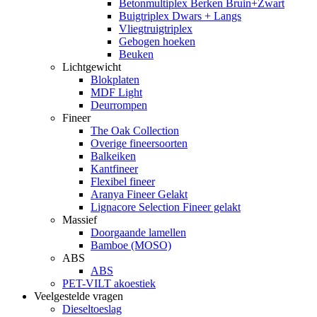
Betonmultiplex Berken Bruin+Zwart
Buigtriplex Dwars + Langs
Vliegtruigtriplex
Gebogen hoeken
Beuken
Lichtgewicht
Blokplaten
MDF Light
Deurrompen
Fineer
The Oak Collection
Overige fineersoorten
Balkeiken
Kantfineer
Flexibel fineer
Aranya Fineer Gelakt
Lignacore Selection Fineer gelakt
Massief
Doorgaande lamellen
Bamboe (MOSO)
ABS
ABS
PET-VILT akoestiek
Veelgestelde vragen
Dieseltoeslag