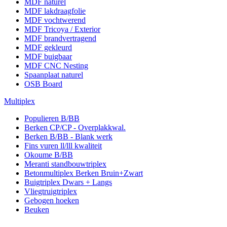
MDF naturel
MDF lakdraagfolie
MDF vochtwerend
MDF Tricoya / Exterior
MDF brandvertragend
MDF gekleurd
MDF buigbaar
MDF CNC Nesting
Spaanplaat naturel
OSB Board
Multiplex
Populieren B/BB
Berken CP/CP - Overplakkwal.
Berken B/BB - Blank werk
Fins vuren ll/lll kwaliteit
Okoume B/BB
Meranti standbouwtriplex
Betonmultiplex Berken Bruin+Zwart
Buigtriplex Dwars + Langs
Vliegtruigtriplex
Gebogen hoeken
Beuken