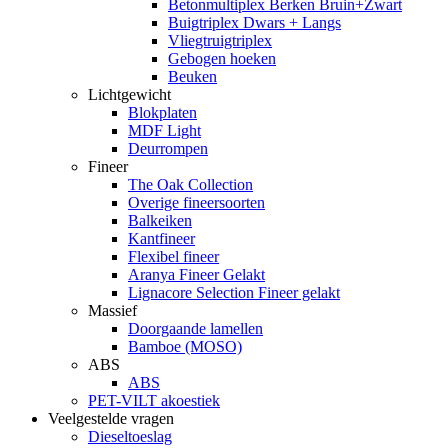
Betonmultiplex Berken Bruin+Zwart
Buigtriplex Dwars + Langs
Vliegtruigtriplex
Gebogen hoeken
Beuken
Lichtgewicht
Blokplaten
MDF Light
Deurrompen
Fineer
The Oak Collection
Overige fineersoorten
Balkeiken
Kantfineer
Flexibel fineer
Aranya Fineer Gelakt
Lignacore Selection Fineer gelakt
Massief
Doorgaande lamellen
Bamboe (MOSO)
ABS
ABS
PET-VILT akoestiek
Veelgestelde vragen
Dieseltoeslag