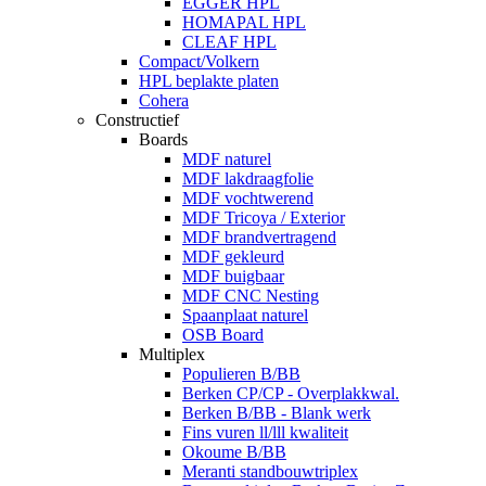
EGGER HPL
HOMAPAL HPL
CLEAF HPL
Compact/Volkern
HPL beplakte platen
Cohera
Constructief
Boards
MDF naturel
MDF lakdraagfolie
MDF vochtwerend
MDF Tricoya / Exterior
MDF brandvertragend
MDF gekleurd
MDF buigbaar
MDF CNC Nesting
Spaanplaat naturel
OSB Board
Multiplex
Populieren B/BB
Berken CP/CP - Overplakkwal.
Berken B/BB - Blank werk
Fins vuren ll/lll kwaliteit
Okoume B/BB
Meranti standbouwtriplex