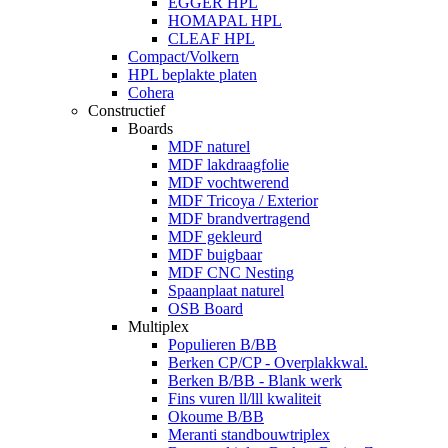
EGGER HPL
HOMAPAL HPL
CLEAF HPL
Compact/Volkern
HPL beplakte platen
Cohera
Constructief
Boards
MDF naturel
MDF lakdraagfolie
MDF vochtwerend
MDF Tricoya / Exterior
MDF brandvertragend
MDF gekleurd
MDF buigbaar
MDF CNC Nesting
Spaanplaat naturel
OSB Board
Multiplex
Populieren B/BB
Berken CP/CP - Overplakkwal.
Berken B/BB - Blank werk
Fins vuren ll/lll kwaliteit
Okoume B/BB
Meranti standbouwtriplex