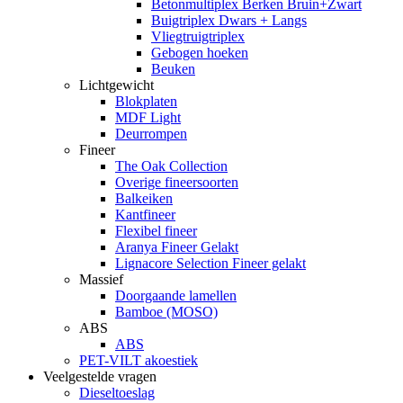
Betonmultiplex Berken Bruin+Zwart
Buigtriplex Dwars + Langs
Vliegtruigtriplex
Gebogen hoeken
Beuken
Lichtgewicht
Blokplaten
MDF Light
Deurrompen
Fineer
The Oak Collection
Overige fineersoorten
Balkeiken
Kantfineer
Flexibel fineer
Aranya Fineer Gelakt
Lignacore Selection Fineer gelakt
Massief
Doorgaande lamellen
Bamboe (MOSO)
ABS
ABS
PET-VILT akoestiek
Veelgestelde vragen
Dieseltoeslag