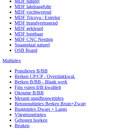
MDF naturel
MDF lakdraagfolie
MDF vochtwerend
MDF Tricoya / Exterior
MDF brandvertragend
MDF gekleurd
MDF buigbaar
MDF CNC Nesting
Spaanplaat naturel
OSB Board
Multiplex
Populieren B/BB
Berken CP/CP - Overplakkwal.
Berken B/BB - Blank werk
Fins vuren ll/lll kwaliteit
Okoume B/BB
Meranti standbouwtriplex
Betonmultiplex Berken Bruin+Zwart
Buigtriplex Dwars + Langs
Vliegtruigtriplex
Gebogen hoeken
Beuken