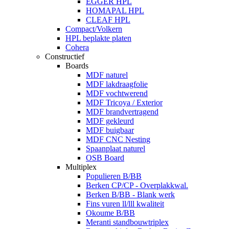
EGGER HPL
HOMAPAL HPL
CLEAF HPL
Compact/Volkern
HPL beplakte platen
Cohera
Constructief
Boards
MDF naturel
MDF lakdraagfolie
MDF vochtwerend
MDF Tricoya / Exterior
MDF brandvertragend
MDF gekleurd
MDF buigbaar
MDF CNC Nesting
Spaanplaat naturel
OSB Board
Multiplex
Populieren B/BB
Berken CP/CP - Overplakkwal.
Berken B/BB - Blank werk
Fins vuren ll/lll kwaliteit
Okoume B/BB
Meranti standbouwtriplex