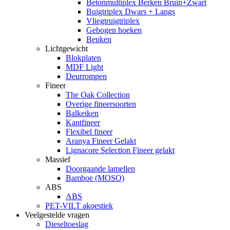
Betonmultiplex Berken Bruin+Zwart
Buigtriplex Dwars + Langs
Vliegtruigtriplex
Gebogen hoeken
Beuken
Lichtgewicht
Blokplaten
MDF Light
Deurrompen
Fineer
The Oak Collection
Overige fineersoorten
Balkeiken
Kantfineer
Flexibel fineer
Aranya Fineer Gelakt
Lignacore Selection Fineer gelakt
Massief
Doorgaande lamellen
Bamboe (MOSO)
ABS
ABS
PET-VILT akoestiek
Veelgestelde vragen
Dieseltoeslag