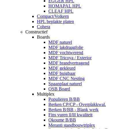
EGGER HPL
HOMAPAL HPL
CLEAF HPL
Compact/Volkern
HPL beplakte platen
Cohera
Constructief
Boards
MDF naturel
MDF lakdraagfolie
MDF vochtwerend
MDF Tricoya / Exterior
MDF brandvertragend
MDF gekleurd
MDF buigbaar
MDF CNC Nesting
Spaanplaat naturel
OSB Board
Multiplex
Populieren B/BB
Berken CP/CP - Overplakkwal.
Berken B/BB - Blank werk
Fins vuren ll/lll kwaliteit
Okoume B/BB
Meranti standbouwtriplex