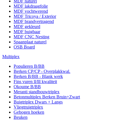
MDF naturel
MDF lakdraagfolie
MDF vochtwerend
MDF Tricoya / Exterior
MDF brandvertragend
MDF gekleurd
MDF buigbaar
MDF CNC Nesting
Spaanplaat naturel
OSB Board
Multiplex
Populieren B/BB
Berken CP/CP - Overplakkwal.
Berken B/BB - Blank werk
Fins vuren ll/lll kwaliteit
Okoume B/BB
Meranti standbouwtriplex
Betonmultiplex Berken Bruin+Zwart
Buigtriplex Dwars + Langs
Vliegtruigtriplex
Gebogen hoeken
Beuken