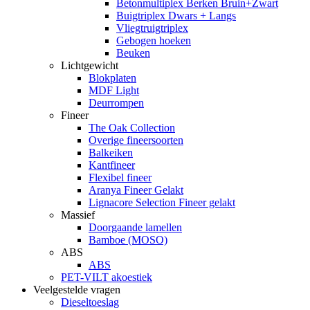
Betonmultiplex Berken Bruin+Zwart
Buigtriplex Dwars + Langs
Vliegtruigtriplex
Gebogen hoeken
Beuken
Lichtgewicht
Blokplaten
MDF Light
Deurrompen
Fineer
The Oak Collection
Overige fineersoorten
Balkeiken
Kantfineer
Flexibel fineer
Aranya Fineer Gelakt
Lignacore Selection Fineer gelakt
Massief
Doorgaande lamellen
Bamboe (MOSO)
ABS
ABS
PET-VILT akoestiek
Veelgestelde vragen
Dieseltoeslag