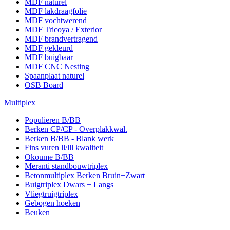
MDF naturel
MDF lakdraagfolie
MDF vochtwerend
MDF Tricoya / Exterior
MDF brandvertragend
MDF gekleurd
MDF buigbaar
MDF CNC Nesting
Spaanplaat naturel
OSB Board
Multiplex
Populieren B/BB
Berken CP/CP - Overplakkwal.
Berken B/BB - Blank werk
Fins vuren ll/lll kwaliteit
Okoume B/BB
Meranti standbouwtriplex
Betonmultiplex Berken Bruin+Zwart
Buigtriplex Dwars + Langs
Vliegtruigtriplex
Gebogen hoeken
Beuken