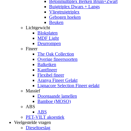
Betonmultiplex Berken Bruin+Zwart
Buigtriplex Dwars + Langs
Vliegtruigtriplex
Gebogen hoeken
Beuken
Lichtgewicht
Blokplaten
MDF Light
Deurrompen
Fineer
The Oak Collection
Overige fineersoorten
Balkeiken
Kantfineer
Flexibel fineer
Aranya Fineer Gelakt
Lignacore Selection Fineer gelakt
Massief
Doorgaande lamellen
Bamboe (MOSO)
ABS
ABS
PET-VILT akoestiek
Veelgestelde vragen
Dieseltoeslag