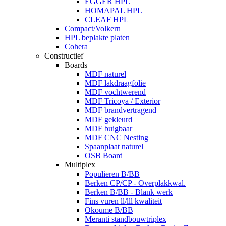
EGGER HPL
HOMAPAL HPL
CLEAF HPL
Compact/Volkern
HPL beplakte platen
Cohera
Constructief
Boards
MDF naturel
MDF lakdraagfolie
MDF vochtwerend
MDF Tricoya / Exterior
MDF brandvertragend
MDF gekleurd
MDF buigbaar
MDF CNC Nesting
Spaanplaat naturel
OSB Board
Multiplex
Populieren B/BB
Berken CP/CP - Overplakkwal.
Berken B/BB - Blank werk
Fins vuren ll/lll kwaliteit
Okoume B/BB
Meranti standbouwtriplex