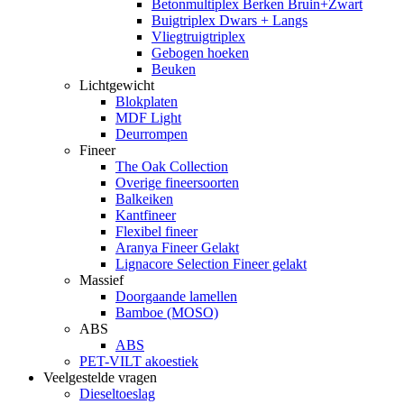
Betonmultiplex Berken Bruin+Zwart
Buigtriplex Dwars + Langs
Vliegtruigtriplex
Gebogen hoeken
Beuken
Lichtgewicht
Blokplaten
MDF Light
Deurrompen
Fineer
The Oak Collection
Overige fineersoorten
Balkeiken
Kantfineer
Flexibel fineer
Aranya Fineer Gelakt
Lignacore Selection Fineer gelakt
Massief
Doorgaande lamellen
Bamboe (MOSO)
ABS
ABS
PET-VILT akoestiek
Veelgestelde vragen
Dieseltoeslag