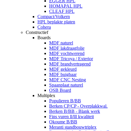
EGGER HPL
HOMAPAL HPL
CLEAF HPL
Compact/Volkern
HPL beplakte platen
Cohera
Constructief
Boards
MDF naturel
MDF lakdraagfolie
MDF vochtwerend
MDF Tricoya / Exterior
MDF brandvertragend
MDF gekleurd
MDF buigbaar
MDF CNC Nesting
Spaanplaat naturel
OSB Board
Multiplex
Populieren B/BB
Berken CP/CP - Overplakkwal.
Berken B/BB - Blank werk
Fins vuren ll/lll kwaliteit
Okoume B/BB
Meranti standbouwtriplex