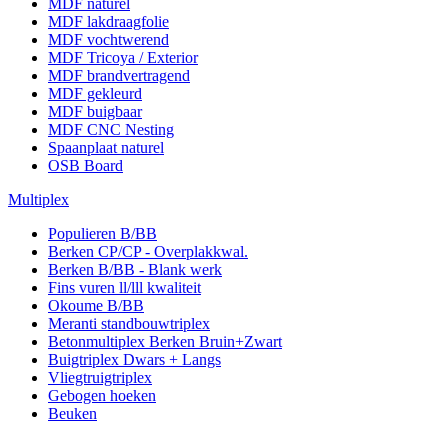
MDF naturel
MDF lakdraagfolie
MDF vochtwerend
MDF Tricoya / Exterior
MDF brandvertragend
MDF gekleurd
MDF buigbaar
MDF CNC Nesting
Spaanplaat naturel
OSB Board
Multiplex
Populieren B/BB
Berken CP/CP - Overplakkwal.
Berken B/BB - Blank werk
Fins vuren ll/lll kwaliteit
Okoume B/BB
Meranti standbouwtriplex
Betonmultiplex Berken Bruin+Zwart
Buigtriplex Dwars + Langs
Vliegtruigtriplex
Gebogen hoeken
Beuken