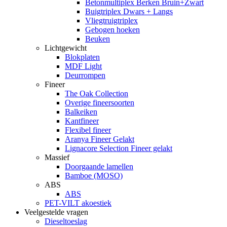
Betonmultiplex Berken Bruin+Zwart
Buigtriplex Dwars + Langs
Vliegtruigtriplex
Gebogen hoeken
Beuken
Lichtgewicht
Blokplaten
MDF Light
Deurrompen
Fineer
The Oak Collection
Overige fineersoorten
Balkeiken
Kantfineer
Flexibel fineer
Aranya Fineer Gelakt
Lignacore Selection Fineer gelakt
Massief
Doorgaande lamellen
Bamboe (MOSO)
ABS
ABS
PET-VILT akoestiek
Veelgestelde vragen
Dieseltoeslag