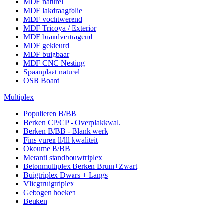
MDF naturel
MDF lakdraagfolie
MDF vochtwerend
MDF Tricoya / Exterior
MDF brandvertragend
MDF gekleurd
MDF buigbaar
MDF CNC Nesting
Spaanplaat naturel
OSB Board
Multiplex
Populieren B/BB
Berken CP/CP - Overplakkwal.
Berken B/BB - Blank werk
Fins vuren ll/lll kwaliteit
Okoume B/BB
Meranti standbouwtriplex
Betonmultiplex Berken Bruin+Zwart
Buigtriplex Dwars + Langs
Vliegtruigtriplex
Gebogen hoeken
Beuken