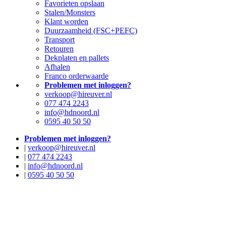
Favorieten opslaan
Stalen/Monsters
Klant worden
Duurzaamheid (FSC+PEFC)
Transport
Retouren
Dekplaten en pallets
Afhalen
Franco orderwaarde
Problemen met inloggen?
verkoop@hireuver.nl
077 474 2243
info@hdnoord.nl
0595 40 50 50
Problemen met inloggen?
|
verkoop@hireuver.nl
|
077 474 2243
|
info@hdnoord.nl
|
0595 40 50 50