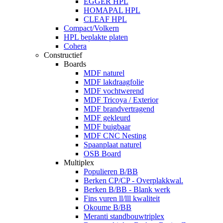
EGGER HPL
HOMAPAL HPL
CLEAF HPL
Compact/Volkern
HPL beplakte platen
Cohera
Constructief
Boards
MDF naturel
MDF lakdraagfolie
MDF vochtwerend
MDF Tricoya / Exterior
MDF brandvertragend
MDF gekleurd
MDF buigbaar
MDF CNC Nesting
Spaanplaat naturel
OSB Board
Multiplex
Populieren B/BB
Berken CP/CP - Overplakkwal.
Berken B/BB - Blank werk
Fins vuren ll/lll kwaliteit
Okoume B/BB
Meranti standbouwtriplex