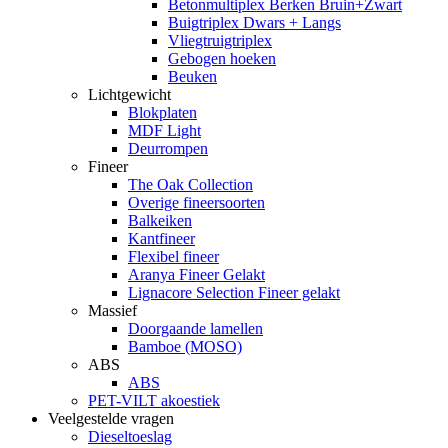
Betonmultiplex Berken Bruin+Zwart
Buigtriplex Dwars + Langs
Vliegtruigtriplex
Gebogen hoeken
Beuken
Lichtgewicht
Blokplaten
MDF Light
Deurrompen
Fineer
The Oak Collection
Overige fineersoorten
Balkeiken
Kantfineer
Flexibel fineer
Aranya Fineer Gelakt
Lignacore Selection Fineer gelakt
Massief
Doorgaande lamellen
Bamboe (MOSO)
ABS
ABS
PET-VILT akoestiek
Veelgestelde vragen
Dieseltoeslag