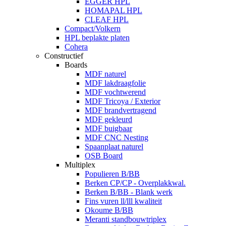
EGGER HPL
HOMAPAL HPL
CLEAF HPL
Compact/Volkern
HPL beplakte platen
Cohera
Constructief
Boards
MDF naturel
MDF lakdraagfolie
MDF vochtwerend
MDF Tricoya / Exterior
MDF brandvertragend
MDF gekleurd
MDF buigbaar
MDF CNC Nesting
Spaanplaat naturel
OSB Board
Multiplex
Populieren B/BB
Berken CP/CP - Overplakkwal.
Berken B/BB - Blank werk
Fins vuren ll/lll kwaliteit
Okoume B/BB
Meranti standbouwtriplex