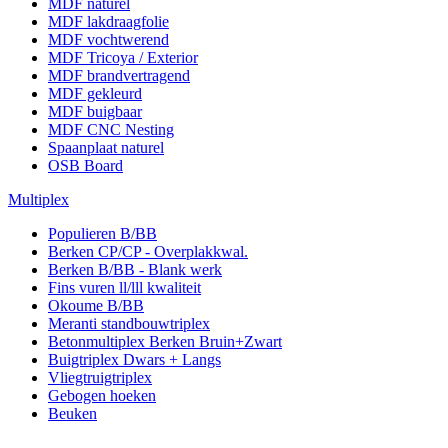
MDF naturel
MDF lakdraagfolie
MDF vochtwerend
MDF Tricoya / Exterior
MDF brandvertragend
MDF gekleurd
MDF buigbaar
MDF CNC Nesting
Spaanplaat naturel
OSB Board
Multiplex
Populieren B/BB
Berken CP/CP - Overplakkwal.
Berken B/BB - Blank werk
Fins vuren ll/lll kwaliteit
Okoume B/BB
Meranti standbouwtriplex
Betonmultiplex Berken Bruin+Zwart
Buigtriplex Dwars + Langs
Vliegtruigtriplex
Gebogen hoeken
Beuken