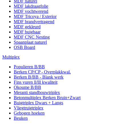
MDF naturel
MDF lakdraagfolie
MDF vochtwerend
MDF Tricoya / Exterior
MDF brandvertragend
MDF gekleurd
MDF buigbaar
MDF CNC Nesting
Spaanplaat naturel
OSB Board
Multiplex
Populieren B/BB
Berken CP/CP - Overplakkwal.
Berken B/BB - Blank werk
Fins vuren ll/lll kwaliteit
Okoume B/BB
Meranti standbouwtriplex
Betonmultiplex Berken Bruin+Zwart
Buigtriplex Dwars + Langs
Vliegtruigtriplex
Gebogen hoeken
Beuken