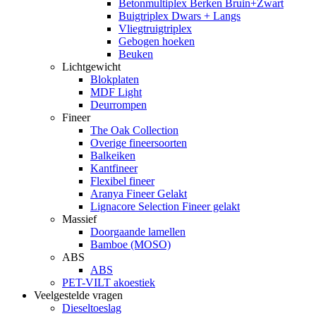
Betonmultiplex Berken Bruin+Zwart
Buigtriplex Dwars + Langs
Vliegtruigtriplex
Gebogen hoeken
Beuken
Lichtgewicht
Blokplaten
MDF Light
Deurrompen
Fineer
The Oak Collection
Overige fineersoorten
Balkeiken
Kantfineer
Flexibel fineer
Aranya Fineer Gelakt
Lignacore Selection Fineer gelakt
Massief
Doorgaande lamellen
Bamboe (MOSO)
ABS
ABS
PET-VILT akoestiek
Veelgestelde vragen
Dieseltoeslag