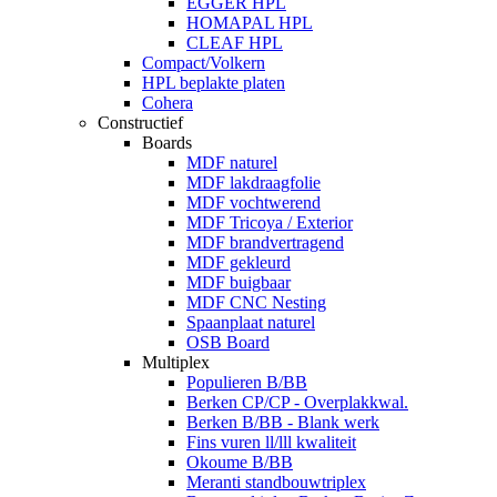
EGGER HPL
HOMAPAL HPL
CLEAF HPL
Compact/Volkern
HPL beplakte platen
Cohera
Constructief
Boards
MDF naturel
MDF lakdraagfolie
MDF vochtwerend
MDF Tricoya / Exterior
MDF brandvertragend
MDF gekleurd
MDF buigbaar
MDF CNC Nesting
Spaanplaat naturel
OSB Board
Multiplex
Populieren B/BB
Berken CP/CP - Overplakkwal.
Berken B/BB - Blank werk
Fins vuren ll/lll kwaliteit
Okoume B/BB
Meranti standbouwtriplex