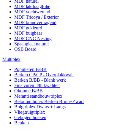
MDF naturel
MDF lakdraagfolie
MDF vochtwerend
MDF Tricoya / Exterior
MDF brandvertragend
MDF gekleurd
MDF buigbaar
MDF CNC Nesting
Spaanplaat naturel
OSB Board
Multiplex
Populieren B/BB
Berken CP/CP - Overplakkwal.
Berken B/BB - Blank werk
Fins vuren ll/lll kwaliteit
Okoume B/BB
Meranti standbouwtriplex
Betonmultiplex Berken Bruin+Zwart
Buigtriplex Dwars + Langs
Vliegtruigtriplex
Gebogen hoeken
Beuken