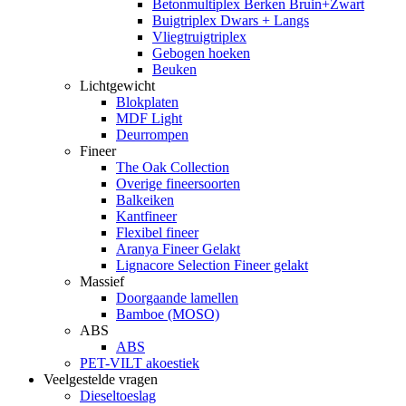
Betonmultiplex Berken Bruin+Zwart
Buigtriplex Dwars + Langs
Vliegtruigtriplex
Gebogen hoeken
Beuken
Lichtgewicht
Blokplaten
MDF Light
Deurrompen
Fineer
The Oak Collection
Overige fineersoorten
Balkeiken
Kantfineer
Flexibel fineer
Aranya Fineer Gelakt
Lignacore Selection Fineer gelakt
Massief
Doorgaande lamellen
Bamboe (MOSO)
ABS
ABS
PET-VILT akoestiek
Veelgestelde vragen
Dieseltoeslag