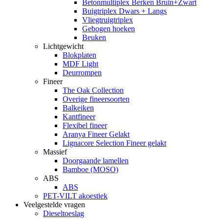
Betonmultiplex Berken Bruin+Zwart
Buigtriplex Dwars + Langs
Vliegtruigtriplex
Gebogen hoeken
Beuken
Lichtgewicht
Blokplaten
MDF Light
Deurrompen
Fineer
The Oak Collection
Overige fineersoorten
Balkeiken
Kantfineer
Flexibel fineer
Aranya Fineer Gelakt
Lignacore Selection Fineer gelakt
Massief
Doorgaande lamellen
Bamboe (MOSO)
ABS
ABS
PET-VILT akoestiek
Veelgestelde vragen
Dieseltoeslag