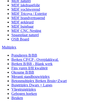
MDF naturel
MDF lakdraagfolie
MDF vochtwerend
MDF Tricoya / Exterior
MDF brandvertragend
MDF gekleurd
MDF buigbaar
MDF CNC Nesting
Spaanplaat naturel
OSB Board
Multiplex
Populieren B/BB
Berken CP/CP - Overplakkwal.
Berken B/BB - Blank werk
Fins vuren ll/lll kwaliteit
Okoume B/BB
Meranti standbouwtriplex
Betonmultiplex Berken Bruin+Zwart
Buigtriplex Dwars + Langs
Vliegtruigtriplex
Gebogen hoeken
Beuken