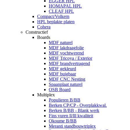
EGGER HPL
HOMAPAL HPL
CLEAF HPL
Compact/Volkern
HPL beplakte platen
Cohera
Constructief
Boards
MDF naturel
MDF lakdraagfolie
MDF vochtwerend
MDF Tricoya / Exterior
MDF brandvertragend
MDF gekleurd
MDF buigbaar
MDF CNC Nesting
Spaanplaat naturel
OSB Board
Multiplex
Populieren B/BB
Berken CP/CP - Overplakkwal.
Berken B/BB - Blank werk
Fins vuren ll/lll kwaliteit
Okoume B/BB
Meranti standbouwtriplex