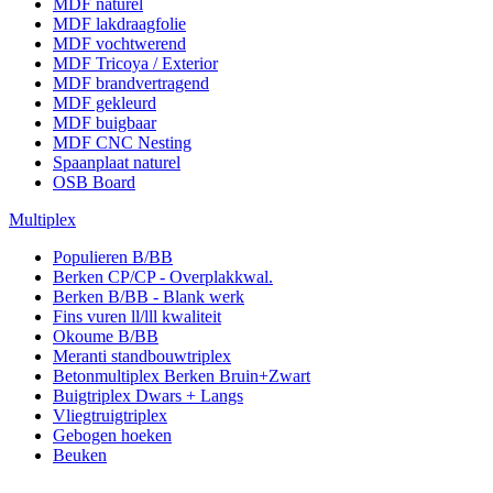
MDF naturel
MDF lakdraagfolie
MDF vochtwerend
MDF Tricoya / Exterior
MDF brandvertragend
MDF gekleurd
MDF buigbaar
MDF CNC Nesting
Spaanplaat naturel
OSB Board
Multiplex
Populieren B/BB
Berken CP/CP - Overplakkwal.
Berken B/BB - Blank werk
Fins vuren ll/lll kwaliteit
Okoume B/BB
Meranti standbouwtriplex
Betonmultiplex Berken Bruin+Zwart
Buigtriplex Dwars + Langs
Vliegtruigtriplex
Gebogen hoeken
Beuken