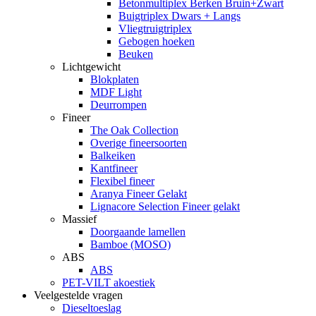
Betonmultiplex Berken Bruin+Zwart
Buigtriplex Dwars + Langs
Vliegtruigtriplex
Gebogen hoeken
Beuken
Lichtgewicht
Blokplaten
MDF Light
Deurrompen
Fineer
The Oak Collection
Overige fineersoorten
Balkeiken
Kantfineer
Flexibel fineer
Aranya Fineer Gelakt
Lignacore Selection Fineer gelakt
Massief
Doorgaande lamellen
Bamboe (MOSO)
ABS
ABS
PET-VILT akoestiek
Veelgestelde vragen
Dieseltoeslag