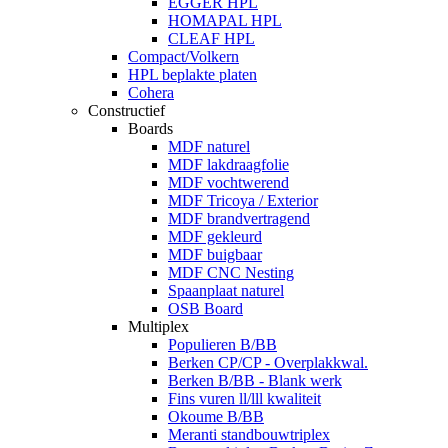
EGGER HPL
HOMAPAL HPL
CLEAF HPL
Compact/Volkern
HPL beplakte platen
Cohera
Constructief
Boards
MDF naturel
MDF lakdraagfolie
MDF vochtwerend
MDF Tricoya / Exterior
MDF brandvertragend
MDF gekleurd
MDF buigbaar
MDF CNC Nesting
Spaanplaat naturel
OSB Board
Multiplex
Populieren B/BB
Berken CP/CP - Overplakkwal.
Berken B/BB - Blank werk
Fins vuren ll/lll kwaliteit
Okoume B/BB
Meranti standbouwtriplex