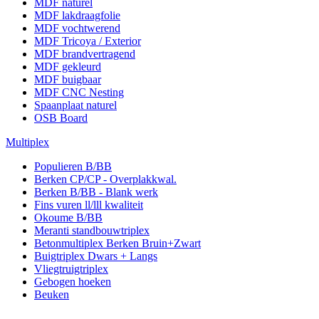
MDF naturel
MDF lakdraagfolie
MDF vochtwerend
MDF Tricoya / Exterior
MDF brandvertragend
MDF gekleurd
MDF buigbaar
MDF CNC Nesting
Spaanplaat naturel
OSB Board
Multiplex
Populieren B/BB
Berken CP/CP - Overplakkwal.
Berken B/BB - Blank werk
Fins vuren ll/lll kwaliteit
Okoume B/BB
Meranti standbouwtriplex
Betonmultiplex Berken Bruin+Zwart
Buigtriplex Dwars + Langs
Vliegtruigtriplex
Gebogen hoeken
Beuken