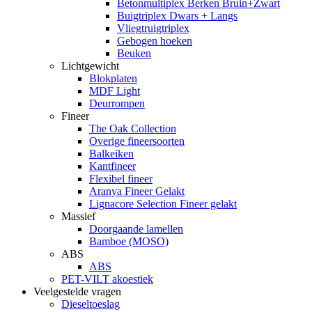
Betonmultiplex Berken Bruin+Zwart
Buigtriplex Dwars + Langs
Vliegtruigtriplex
Gebogen hoeken
Beuken
Lichtgewicht
Blokplaten
MDF Light
Deurrompen
Fineer
The Oak Collection
Overige fineersoorten
Balkeiken
Kantfineer
Flexibel fineer
Aranya Fineer Gelakt
Lignacore Selection Fineer gelakt
Massief
Doorgaande lamellen
Bamboe (MOSO)
ABS
ABS
PET-VILT akoestiek
Veelgestelde vragen
Dieseltoeslag