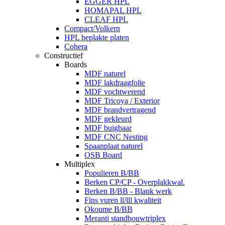
EGGER HPL
HOMAPAL HPL
CLEAF HPL
Compact/Volkern
HPL beplakte platen
Cohera
Constructief
Boards
MDF naturel
MDF lakdraagfolie
MDF vochtwerend
MDF Tricoya / Exterior
MDF brandvertragend
MDF gekleurd
MDF buigbaar
MDF CNC Nesting
Spaanplaat naturel
OSB Board
Multiplex
Populieren B/BB
Berken CP/CP - Overplakkwal.
Berken B/BB - Blank werk
Fins vuren ll/lll kwaliteit
Okoume B/BB
Meranti standbouwtriplex