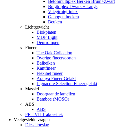
Betonmultiplex Berken Bruin+Zwart
Buigtriplex Dwars + Langs
Vliegtruigtriplex
Gebogen hoeken
Beuken
Lichtgewicht
Blokplaten
MDF Light
Deurrompen
Fineer
The Oak Collection
Overige fineersoorten
Balkeiken
Kantfineer
Flexibel fineer
Aranya Fineer Gelakt
Lignacore Selection Fineer gelakt
Massief
Doorgaande lamellen
Bamboe (MOSO)
ABS
ABS
PET-VILT akoestiek
Veelgestelde vragen
Dieseltoeslag