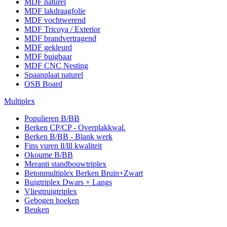
MDF naturel
MDF lakdraagfolie
MDF vochtwerend
MDF Tricoya / Exterior
MDF brandvertragend
MDF gekleurd
MDF buigbaar
MDF CNC Nesting
Spaanplaat naturel
OSB Board
Multiplex
Populieren B/BB
Berken CP/CP - Overplakkwal.
Berken B/BB - Blank werk
Fins vuren ll/lll kwaliteit
Okoume B/BB
Meranti standbouwtriplex
Betonmultiplex Berken Bruin+Zwart
Buigtriplex Dwars + Langs
Vliegtruigtriplex
Gebogen hoeken
Beuken