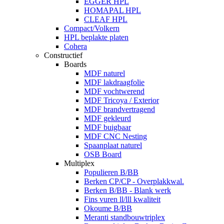
EGGER HPL
HOMAPAL HPL
CLEAF HPL
Compact/Volkern
HPL beplakte platen
Cohera
Constructief
Boards
MDF naturel
MDF lakdraagfolie
MDF vochtwerend
MDF Tricoya / Exterior
MDF brandvertragend
MDF gekleurd
MDF buigbaar
MDF CNC Nesting
Spaanplaat naturel
OSB Board
Multiplex
Populieren B/BB
Berken CP/CP - Overplakkwal.
Berken B/BB - Blank werk
Fins vuren ll/lll kwaliteit
Okoume B/BB
Meranti standbouwtriplex