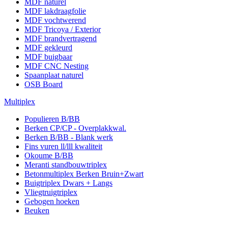
MDF naturel
MDF lakdraagfolie
MDF vochtwerend
MDF Tricoya / Exterior
MDF brandvertragend
MDF gekleurd
MDF buigbaar
MDF CNC Nesting
Spaanplaat naturel
OSB Board
Multiplex
Populieren B/BB
Berken CP/CP - Overplakkwal.
Berken B/BB - Blank werk
Fins vuren ll/lll kwaliteit
Okoume B/BB
Meranti standbouwtriplex
Betonmultiplex Berken Bruin+Zwart
Buigtriplex Dwars + Langs
Vliegtruigtriplex
Gebogen hoeken
Beuken