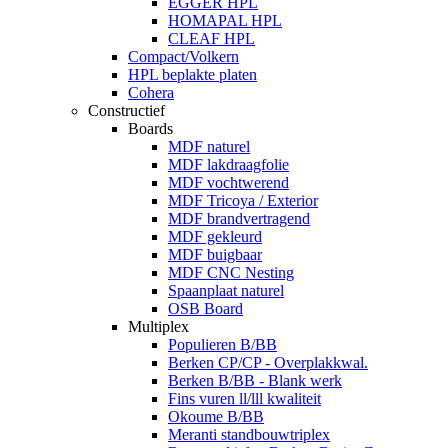
EGGER HPL
HOMAPAL HPL
CLEAF HPL
Compact/Volkern
HPL beplakte platen
Cohera
Constructief
Boards
MDF naturel
MDF lakdraagfolie
MDF vochtwerend
MDF Tricoya / Exterior
MDF brandvertragend
MDF gekleurd
MDF buigbaar
MDF CNC Nesting
Spaanplaat naturel
OSB Board
Multiplex
Populieren B/BB
Berken CP/CP - Overplakkwal.
Berken B/BB - Blank werk
Fins vuren ll/lll kwaliteit
Okoume B/BB
Meranti standbouwtriplex