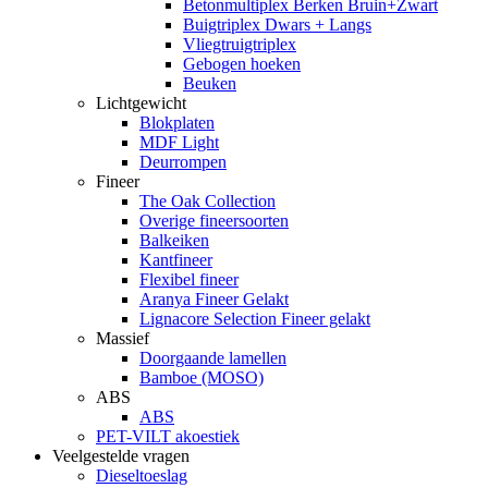
Betonmultiplex Berken Bruin+Zwart
Buigtriplex Dwars + Langs
Vliegtruigtriplex
Gebogen hoeken
Beuken
Lichtgewicht
Blokplaten
MDF Light
Deurrompen
Fineer
The Oak Collection
Overige fineersoorten
Balkeiken
Kantfineer
Flexibel fineer
Aranya Fineer Gelakt
Lignacore Selection Fineer gelakt
Massief
Doorgaande lamellen
Bamboe (MOSO)
ABS
ABS
PET-VILT akoestiek
Veelgestelde vragen
Dieseltoeslag