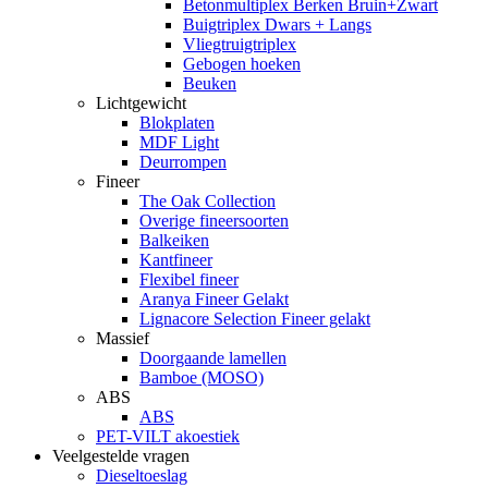
Betonmultiplex Berken Bruin+Zwart
Buigtriplex Dwars + Langs
Vliegtruigtriplex
Gebogen hoeken
Beuken
Lichtgewicht
Blokplaten
MDF Light
Deurrompen
Fineer
The Oak Collection
Overige fineersoorten
Balkeiken
Kantfineer
Flexibel fineer
Aranya Fineer Gelakt
Lignacore Selection Fineer gelakt
Massief
Doorgaande lamellen
Bamboe (MOSO)
ABS
ABS
PET-VILT akoestiek
Veelgestelde vragen
Dieseltoeslag