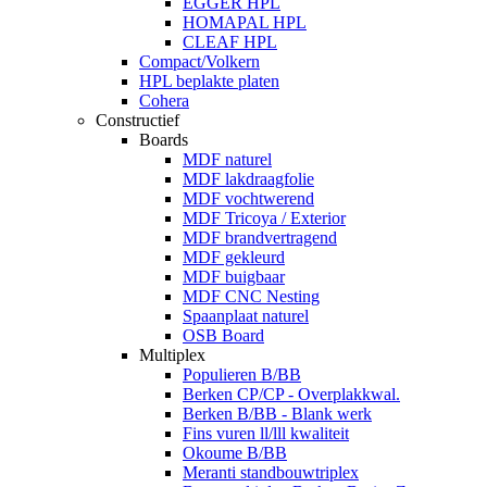
EGGER HPL
HOMAPAL HPL
CLEAF HPL
Compact/Volkern
HPL beplakte platen
Cohera
Constructief
Boards
MDF naturel
MDF lakdraagfolie
MDF vochtwerend
MDF Tricoya / Exterior
MDF brandvertragend
MDF gekleurd
MDF buigbaar
MDF CNC Nesting
Spaanplaat naturel
OSB Board
Multiplex
Populieren B/BB
Berken CP/CP - Overplakkwal.
Berken B/BB - Blank werk
Fins vuren ll/lll kwaliteit
Okoume B/BB
Meranti standbouwtriplex