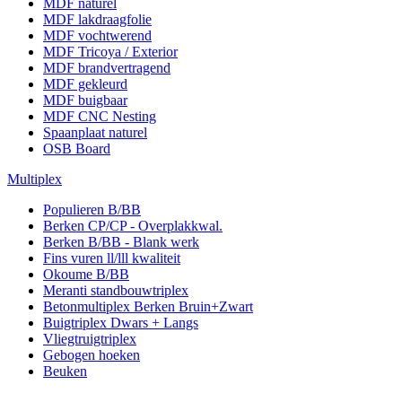
MDF naturel
MDF lakdraagfolie
MDF vochtwerend
MDF Tricoya / Exterior
MDF brandvertragend
MDF gekleurd
MDF buigbaar
MDF CNC Nesting
Spaanplaat naturel
OSB Board
Multiplex
Populieren B/BB
Berken CP/CP - Overplakkwal.
Berken B/BB - Blank werk
Fins vuren ll/lll kwaliteit
Okoume B/BB
Meranti standbouwtriplex
Betonmultiplex Berken Bruin+Zwart
Buigtriplex Dwars + Langs
Vliegtruigtriplex
Gebogen hoeken
Beuken