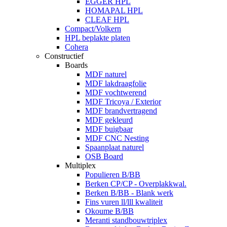
EGGER HPL
HOMAPAL HPL
CLEAF HPL
Compact/Volkern
HPL beplakte platen
Cohera
Constructief
Boards
MDF naturel
MDF lakdraagfolie
MDF vochtwerend
MDF Tricoya / Exterior
MDF brandvertragend
MDF gekleurd
MDF buigbaar
MDF CNC Nesting
Spaanplaat naturel
OSB Board
Multiplex
Populieren B/BB
Berken CP/CP - Overplakkwal.
Berken B/BB - Blank werk
Fins vuren ll/lll kwaliteit
Okoume B/BB
Meranti standbouwtriplex