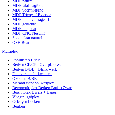
MDF naturel
MDF lakdraagfolie
MDF vochtwerend
MDF Tricoya / Exterior
MDF brandvertragend
MDF gekleurd
MDF buigbaar
MDF CNC Nesting
Spaanplaat naturel
OSB Board
Multiplex
Populieren B/BB
Berken CP/CP - Overplakkwal.
Berken B/BB - Blank werk
Fins vuren ll/lll kwaliteit
Okoume B/BB
Meranti standbouwtriplex
Betonmultiplex Berken Bruin+Zwart
Buigtriplex Dwars + Langs
Vliegtruigtriplex
Gebogen hoeken
Beuken