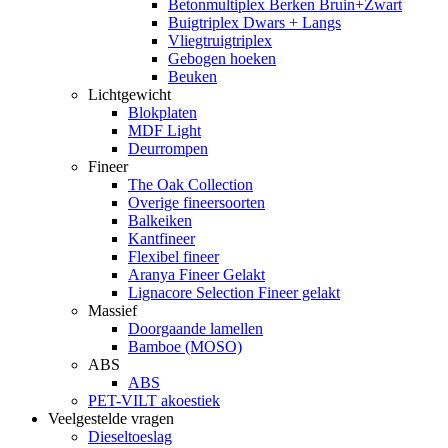
Betonmultiplex Berken Bruin+Zwart
Buigtriplex Dwars + Langs
Vliegtruigtriplex
Gebogen hoeken
Beuken
Lichtgewicht
Blokplaten
MDF Light
Deurrompen
Fineer
The Oak Collection
Overige fineersoorten
Balkeiken
Kantfineer
Flexibel fineer
Aranya Fineer Gelakt
Lignacore Selection Fineer gelakt
Massief
Doorgaande lamellen
Bamboe (MOSO)
ABS
ABS
PET-VILT akoestiek
Veelgestelde vragen
Dieseltoeslag