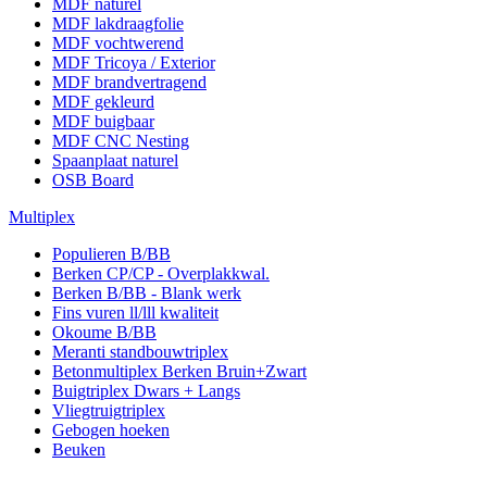
MDF naturel
MDF lakdraagfolie
MDF vochtwerend
MDF Tricoya / Exterior
MDF brandvertragend
MDF gekleurd
MDF buigbaar
MDF CNC Nesting
Spaanplaat naturel
OSB Board
Multiplex
Populieren B/BB
Berken CP/CP - Overplakkwal.
Berken B/BB - Blank werk
Fins vuren ll/lll kwaliteit
Okoume B/BB
Meranti standbouwtriplex
Betonmultiplex Berken Bruin+Zwart
Buigtriplex Dwars + Langs
Vliegtruigtriplex
Gebogen hoeken
Beuken