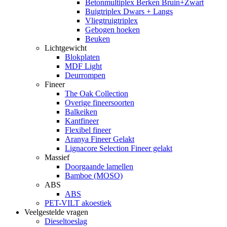
Betonmultiplex Berken Bruin+Zwart
Buigtriplex Dwars + Langs
Vliegtruigtriplex
Gebogen hoeken
Beuken
Lichtgewicht
Blokplaten
MDF Light
Deurrompen
Fineer
The Oak Collection
Overige fineersoorten
Balkeiken
Kantfineer
Flexibel fineer
Aranya Fineer Gelakt
Lignacore Selection Fineer gelakt
Massief
Doorgaande lamellen
Bamboe (MOSO)
ABS
ABS
PET-VILT akoestiek
Veelgestelde vragen
Dieseltoeslag