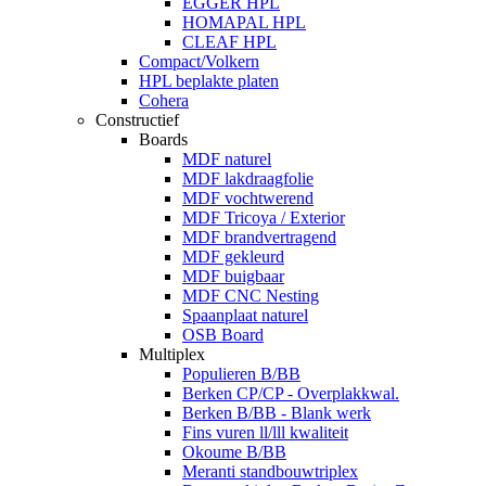
EGGER HPL
HOMAPAL HPL
CLEAF HPL
Compact/Volkern
HPL beplakte platen
Cohera
Constructief
Boards
MDF naturel
MDF lakdraagfolie
MDF vochtwerend
MDF Tricoya / Exterior
MDF brandvertragend
MDF gekleurd
MDF buigbaar
MDF CNC Nesting
Spaanplaat naturel
OSB Board
Multiplex
Populieren B/BB
Berken CP/CP - Overplakkwal.
Berken B/BB - Blank werk
Fins vuren ll/lll kwaliteit
Okoume B/BB
Meranti standbouwtriplex