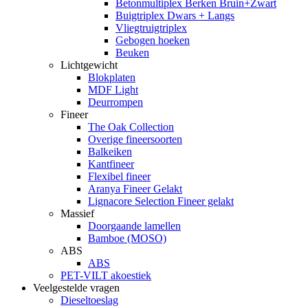
Betonmultiplex Berken Bruin+Zwart
Buigtriplex Dwars + Langs
Vliegtruigtriplex
Gebogen hoeken
Beuken
Lichtgewicht
Blokplaten
MDF Light
Deurrompen
Fineer
The Oak Collection
Overige fineersoorten
Balkeiken
Kantfineer
Flexibel fineer
Aranya Fineer Gelakt
Lignacore Selection Fineer gelakt
Massief
Doorgaande lamellen
Bamboe (MOSO)
ABS
ABS
PET-VILT akoestiek
Veelgestelde vragen
Dieseltoeslag