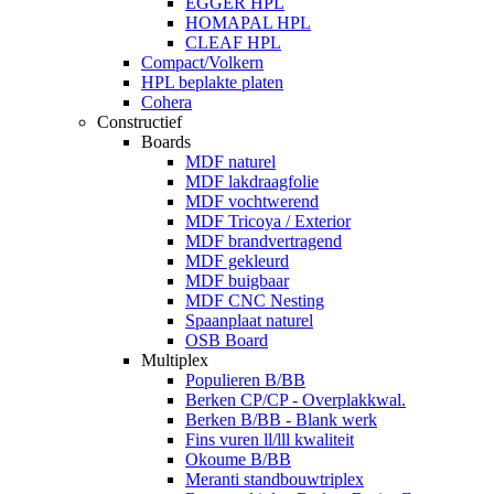
EGGER HPL
HOMAPAL HPL
CLEAF HPL
Compact/Volkern
HPL beplakte platen
Cohera
Constructief
Boards
MDF naturel
MDF lakdraagfolie
MDF vochtwerend
MDF Tricoya / Exterior
MDF brandvertragend
MDF gekleurd
MDF buigbaar
MDF CNC Nesting
Spaanplaat naturel
OSB Board
Multiplex
Populieren B/BB
Berken CP/CP - Overplakkwal.
Berken B/BB - Blank werk
Fins vuren ll/lll kwaliteit
Okoume B/BB
Meranti standbouwtriplex