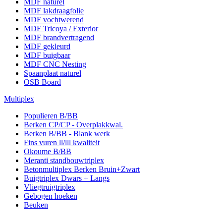
MDF naturel
MDF lakdraagfolie
MDF vochtwerend
MDF Tricoya / Exterior
MDF brandvertragend
MDF gekleurd
MDF buigbaar
MDF CNC Nesting
Spaanplaat naturel
OSB Board
Multiplex
Populieren B/BB
Berken CP/CP - Overplakkwal.
Berken B/BB - Blank werk
Fins vuren ll/lll kwaliteit
Okoume B/BB
Meranti standbouwtriplex
Betonmultiplex Berken Bruin+Zwart
Buigtriplex Dwars + Langs
Vliegtruigtriplex
Gebogen hoeken
Beuken